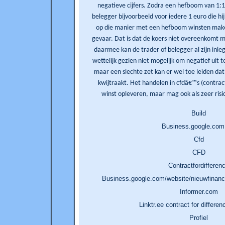
negatieve cijfers. Zodra een hefboom van 1
belegger bijvoorbeeld voor iedere 1 euro die hi
op die manier met een hefboom winsten ma
gevaar. Dat is dat de koers niet overeenkomt 
daarmee kan de trader of belegger al zijn inleg 
wettelijk gezien niet mogelijk om negatief uit
maar een slechte zet kan er wel toe leiden dat
kwijtraakt. Het handelen in cfdâ€™s (contract 
winst opleveren, maar mag ook als zeer ri
Build
Business.google.com
Cfd
CFD
Contractfordifferen
Business.google.com/website/nieuwfinan
Informer.com
Linktr.ee contract for differen
Profiel