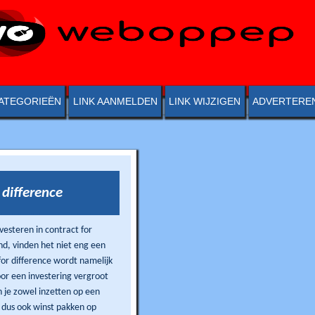
ATEGORIEËN
LINK AANMELDEN
LINK WIJZIGEN
ADVERTERE
 difference
vesteren in contract for
g een
 for difference wordt namelijk
 je zowel inzetten op een