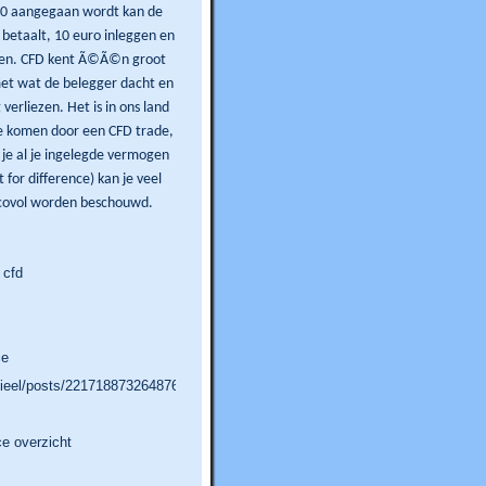
:10 aangegaan wordt kan de
j betaalt, 10 euro inleggen en
ken. CFD kent Ã©Ã©n groot
met wat de belegger dacht en
verliezen. Het is in ons land
 te komen door een CFD trade,
 je al je ingelegde vermogen
for difference) kan je veel
sicovol worden beschouwd.
 cfd
ce
cieel/posts/2217188732648765553
ce overzicht