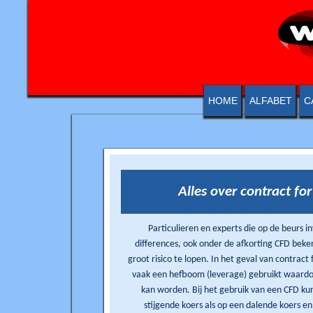
HOME
ALFABET
C
Alles over contract for
Particulieren en experts die op de beurs in
differences, ook onder de afkorting CFD bekend, vinden het niet en
groot risico te lopen. In het geval van contract
vaak een hefboom (leverage) gebruikt waardoor een investering vergroot
kan worden. Bij het gebruik van een CFD kun
stijgende koers als op een dalende koers en dus ook winst pakken op